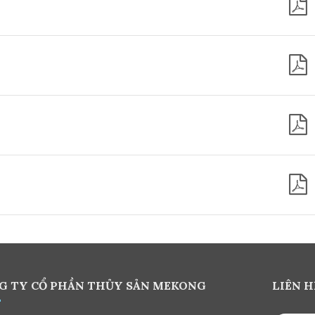
G TY CỔ PHẦN THỦY SẢN MEKONG
LIÊN H