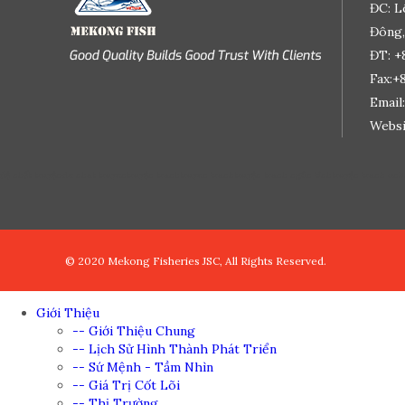
ĐC: L
Đông,
ĐT: +
Fax:+
Email
Websi
đệ nhất truyện
de nhat truyen
truyện tranh
truyen tranh
truyện tranh ngôn tình
truyện tranh onl
© 2020 Mekong Fisheries JSC, All Rights Reserved.
Giới Thiệu
-- Giới Thiệu Chung
-- Lịch Sử Hình Thành Phát Triển
-- Sứ Mệnh - Tầm Nhìn
-- Giá Trị Cốt Lõi
-- Thị Trường