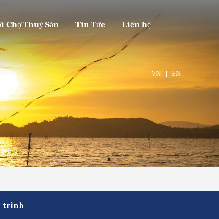
i Chợ Thuỷ Sản
Tin Tức
Liên hệ
VN
|
EN
 trình