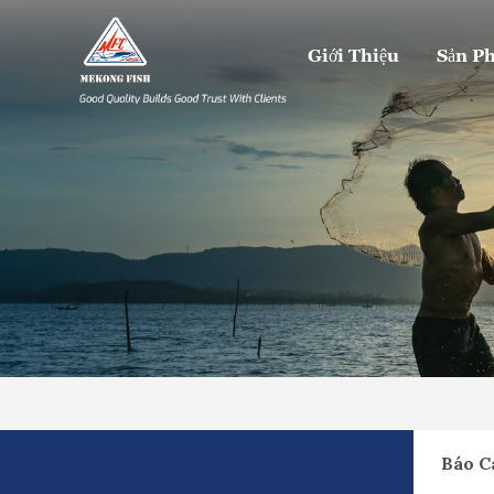
Giới Thiệu
Sản P
Báo C