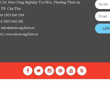
ô 24, Khu Công Nghiệp Trà Nóc, Phường Thới An
 TP. Cần Thơ
84 2923 841 294
84 2923 841 192
: info@mekongfish.vn
LIÊ
te: www.mekongfish.vn
ine
truyện tranh hàn quốc
truyện tranh trung quốc